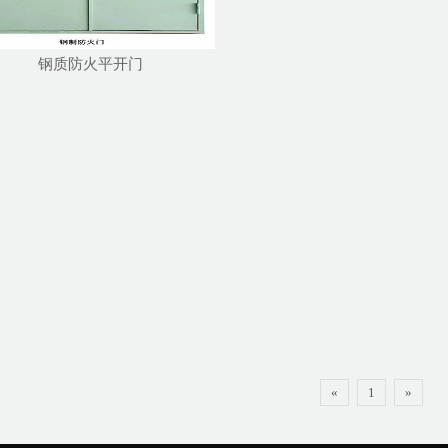
钢质防火平开门
«
1
»