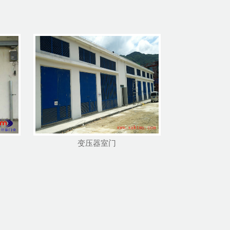
变压器室门