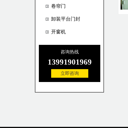
卷帘门
卸装平台门封
开窗机
咨询热线
13991901969
立即咨询