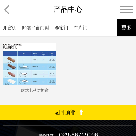
产品中心
更多
开窗机
卸装平台门封
卷帘门
车库门
欧式电动防护窗
返回顶部
029-86719106
服务热线：