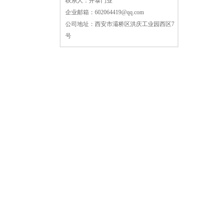
联系人：开泰门业
企业邮箱：
602064419@qq.com
公司地址：
西安市灞桥区洪庆工业园西区7
号