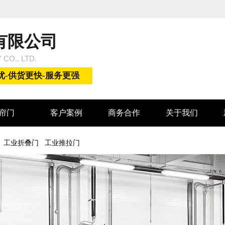
有限公司
 CO., LTD.
优-供货更快-服务更强
帘门
客户案例
商务合作
关于我们
工业折叠门
工业推拉门