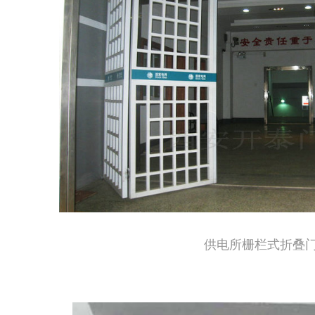
供电所栅栏式折叠