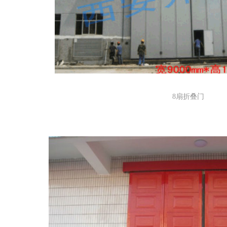
8扇折叠门